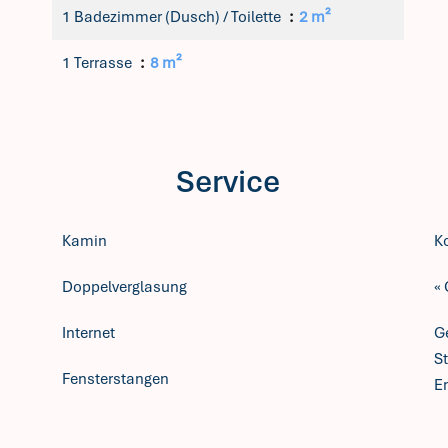
1 Badezimmer (Dusch) / Toilette
2 m²
1 Terrasse
8 m²
Service
Kamin
K
Doppelverglasung
« 
Internet
Ge
S
Fensterstangen
E