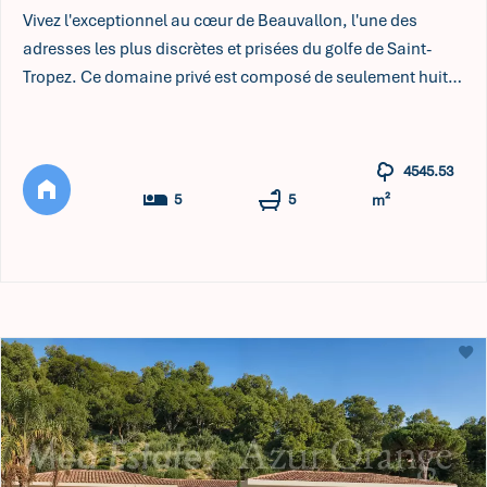
Vivez l'exceptionnel au cœur de Beauvallon, l'une des
adresses les plus discrètes et prisées du golfe de Saint-
Tropez. Ce domaine privé est composé de seulement huit
villas de prestige. La VILLA LA PONCHE, véritable harmonie
de pierre, de lumière et de panoramas, redéfinit l'art de
vivre en Méditerranée. La VILLA LA PONCHE s'érige
4545.53
discrètement sur une colline arborée, pensée pour ne faire
5
5
m²
qu'u ...