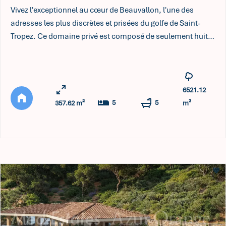
Vivez l'exceptionnel au cœur de Beauvallon, l'une des
adresses les plus discrètes et prisées du golfe de Saint-
Tropez. Ce domaine privé est composé de seulement huit
villas de prestige. La VILLA LES SALINS, véritable harmonie
de pierre, de lumière et de panoramas, redéfinit l'art de
vivre en Méditerranée. La VILLA LES SALINS s'érige
discrètement sur une colline arborée, pensée pour ne faire
6521.12
qu ...
5
5
357.62 m²
m²