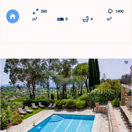
La Nartelle. Magnifiques terrasses avec vue sur la mer et
260
1400
beaucoup d'espace. La villa a été récemment rénovée e ...
6
4
m²
m²