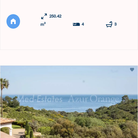
cadre de vie exceptionnel. Édifiée sur un terrain d’environ
un hectare, la propriété bénéficie d’un superbe panorama
250.42
sur la nature environnante ainsi que sur le village ...
4
3
m²