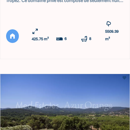
Tropez. Ce domaine privé est composé de seulement huit
villas de prestige. La VILLA GIGARO, véritable harmonie de
pierre, de lumière et de panoramas, redéfinit l'art de vivre
en Méditerranée. La VILLA GIGARO s'érige discrètement sur
une colline arborée, pensée pour ne faire qu'un avec ...
5509.39
6
8
425.75 m²
m²