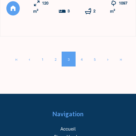
120
1097
climatisation, des fenêtres en aluminium à double vitrage
3
2
m²
m²
et des v ...
1
2
3
4
5
Navigation
Accueil