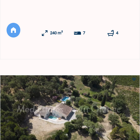
campagne Plantouriane, à seulement 15 minutes de la
mer. Offrant 240 m² de surface habitable (275 m² au total)
répartis sur deux niveaux, la propriété allie générosité des
volumes et caractère authentique de la région. Le rez-de-
240 m²
7
4
cha ...