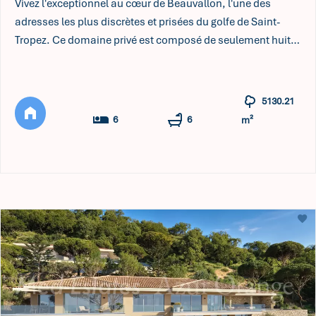
Vivez l'exceptionnel au cœur de Beauvallon, l'une des
adresses les plus discrètes et prisées du golfe de Saint-
Tropez. Ce domaine privé est composé de seulement huit
villas de prestige. La VILLA CANEBIERS, véritable harmonie
de pierre, de lumière et de panoramas, redéfinit l'art de
vivre en Méditerranée. La VILLA CANEBIERS s'érige
5130.21
discrètement sur une colline arborée, pensée pour ne faire
6
6
m²
qu'u ...