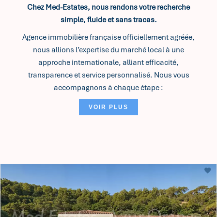
Chez Med-Estates, nous rendons votre recherche
simple, fluide et sans tracas.
Agence immobilière française officiellement agréée,
nous allions l’expertise du marché local à une
approche internationale, alliant efficacité,
transparence et service personnalisé. Nous vous
accompagnons à chaque étape :
Entretien d’admission structuré
VOIR PLUS
Définition de votre profil de recherche et
analyse ciblée du marché
Visites de biens soigneusement sélectionnés
(avec ou sans votre présence)
Conseil, négociation et vérifications
indispensables avant l’achat
Accompagnement juridique complet : analyse
des contrats et mise en relation avec notre réseau