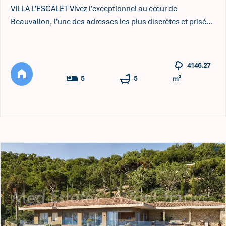
VILLA L'ESCALET Vivez l'exceptionnel au cœur de
Beauvallon, l'une des adresses les plus discrètes et prisées
du golfe de Saint-Tropez. Ce domaine privé est composé de
seulement huit villas de prestige. La VILLA L'ESCALET,
véritable harmonie de pierre, de lumière et de panoramas,
4146.27
redéfinit l'art de vivre en Méditerranée. La VILLA L'ESCALET
5
5
m²
s'é ...