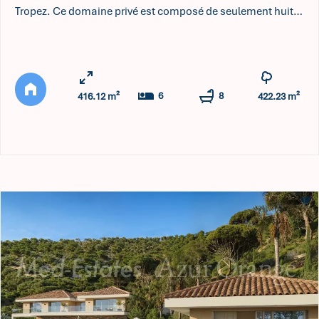
Tropez. Ce domaine privé est composé de seulement huit
villas de prestige. La VILLA PAMPELONNE, véritable
harmonie de pierre, de lumière et de panoramas, redéfinit
l'art de vivre en Méditerranée. La VILLA PAMPELONNE
s'érige discrètement sur une colline arborée, pensée pour
6
8
416.12 m²
422.23 m²
ne faire q ...