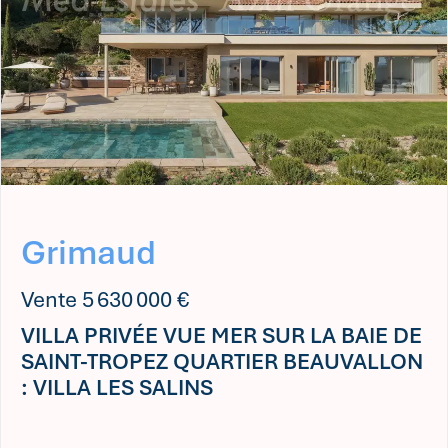
de partenaires (notaires, conseillers fiscaux,
spécialistes financiers…)
Avec Med-Estates, vous trouverez et sécuriserez votre
maison de rêve — en toute sérénité.
Si la propriété que vous recherchez n’apparaît pas
encore sur notre site, contactez-nous au
+33 (0)4 94
49 09 28
ou à
info@med-estates.com
.
Nous serons ravis de vous aider activement à trouver
Grimaud
le bien idéal.
Vente 5 630 000 €
VILLA PRIVÉE VUE MER SUR LA BAIE DE
SAINT-TROPEZ QUARTIER BEAUVALLON
: VILLA LES SALINS