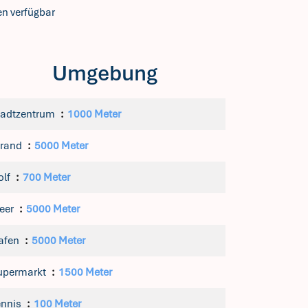
en verfügbar
Umgebung
tadtzentrum
1000 Meter
trand
5000 Meter
olf
700 Meter
eer
5000 Meter
afen
5000 Meter
upermarkt
1500 Meter
ennis
100 Meter