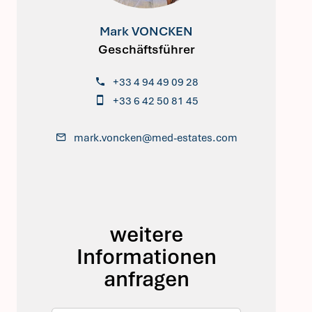
Mark VONCKEN
Geschäftsführer
+33 4 94 49 09 28
+33 6 42 50 81 45
mark.voncken@med-estates.com
weitere
Informationen
anfragen