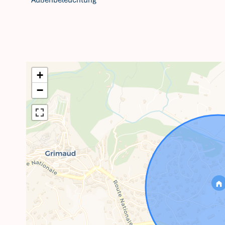
Außenbeleuchtung
+
−