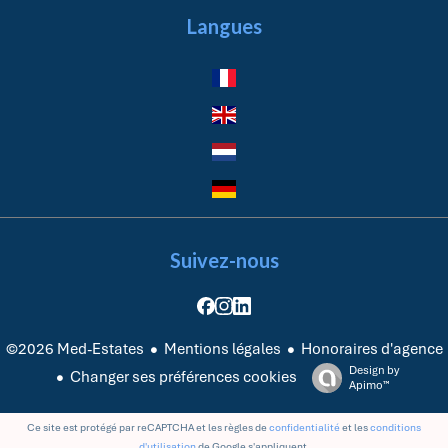
Langues
Suivez-nous
Mentions légales
Honoraires d'agence
©2026 Med-Estates
Design by
Changer ses préférences cookies
Apimo™
Ce site est protégé par reCAPTCHA et les règles de
confidentialité
et les
conditions
d'utilisation
de Google s'appliquent.