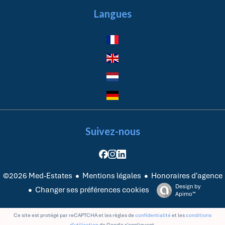
Langues
Suivez-nous
Mentions légales
Honoraires d'agence
©2026 Med-Estates
Design by
Changer ses préférences cookies
Apimo™
Ce site est protégé par reCAPTCHA et les règles de
confidentialité
et les
conditions
d'utilisation
de Google s'appliquent.