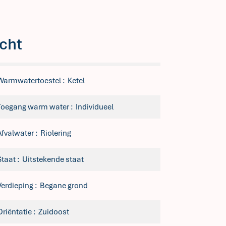
cht
Warmwatertoestel
Ketel
Toegang warm water
Individueel
Afvalwater
Riolering
Staat
Uitstekende staat
Verdieping
Begane grond
Oriëntatie
Zuidoost