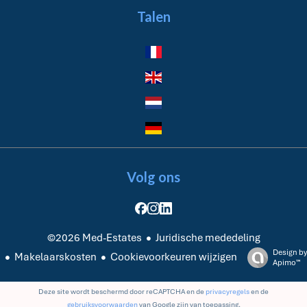
Talen
Volg ons
Juridische mededeling
©2026 Med-Estates
Design by
Makelaarskosten
Cookievoorkeuren wijzigen
Apimo™
Deze site wordt beschermd door reCAPTCHA en de
privacyregels
en de
gebruiksvoorwaarden
van Google zijn van toepassing.