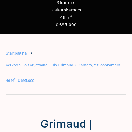
3 kamers
2 slaapkamers
46 m²
€ 695.000
Startpagina
Verkoop Half Vrijstaand Huis Grimaud, 3 Kamers, 2 Slaapkamers,
46 M², € 695.000
Grimaud |