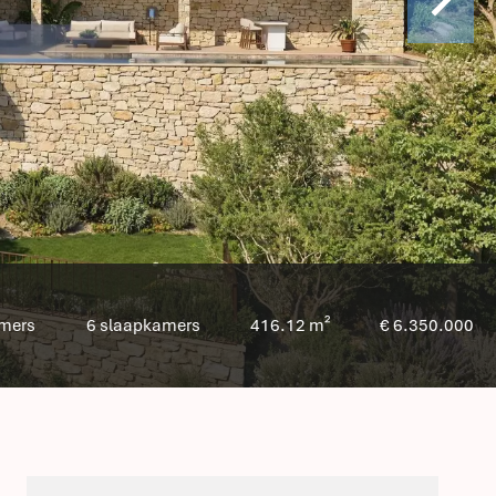
amers
6 slaapkamers
416.12 m²
€ 6.350.000