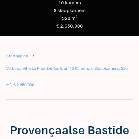
10 kamers
6 slaapkamers
320 m²
€ 2.650.000
Startpagina
Verkoop Villa Le Plan-De-La-Tour, 10 Kamers, 6 Slaapkamers, 320
M², € 2.650.000
Provençaalse Bastide