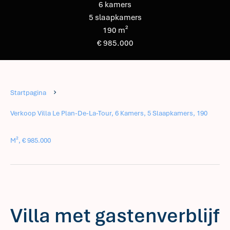
6 kamers
5 slaapkamers
190 m²
€ 985.000
Startpagina
Verkoop Villa Le Plan-De-La-Tour, 6 Kamers, 5 Slaapkamers, 190
M², € 985.000
Villa met gastenverblijf